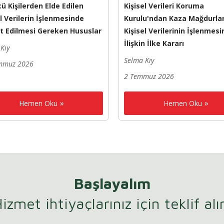
ü Kişilerden Elde Edilen
Kişisel Verileri Koruma
el Verilerin İşlenmesinde
Kurulu'ndan Kaza Mağdurlar
t Edilmesi Gereken Hususlar
Kişisel Verilerinin İşlenmesi
İlişkin İlke Kararı
Kıy
Selma Kıy
mmuz 2026
2 Temmuz 2026
Hemen Oku
Hemen Oku
Başlayalım
izmet ihtiyaçlarınız için teklif alı