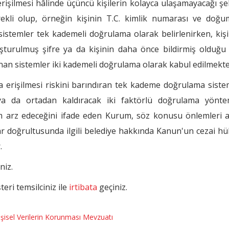
 erişilmesi hâlinde üçüncü kişilerin kolayca ulaşamayacağı şek
rekli olup, örneğin kişinin T.C. kimlik numarası ve doğ
sistemler tek kademeli doğrulama olarak belirlenirken, kişi
uşturulmuş şifre ya da kişinin daha önce bildirmiş olduğu
nan sistemler iki kademeli doğrulama olarak kabul edilmekte
yca erişilmesi riskini barındıran tek kademe doğrulama siste
ya da ortadan kaldıracak iki faktörlü doğrulama yöntem
 arz edeceğini ifade eden Kurum, söz konusu önlemleri 
lar doğrultusunda ilgili belediye hakkında Kanun'un cezai h
.
niz.
eri temsilciniz ile
irtibata
geçiniz.
işisel Verilerin Korunması Mevzuatı