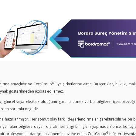
®
endirme amaçlıdır ve CottGroup
üye şirketlerine aittir. Bu içerikler, hukuki, mal
kaynak gösterilmeden iktibas edilemez.
u, güncel veya eksiksiz olduğunu garanti etmez ve bu bilgilerin içerebileceği
ardan sorumlu değildir.
a hazırlanmıştır. Her somut olay farklı değerlendirmeler gerektirebilir ve bu bi
er alan bilgilere dayalı olarak herhangi bir işlem yapmadan önce, konuyla i
®
n bir profesyonele danışmanız önemle tavsiye edilir. CottGroup
müşterisiyseniz