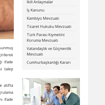
İkili Anlaşmalar
İş Kanunu
Kambiyo Mevzuatı
Ticaret Hukuku Mevzuatı
Türk Parası Kıymetini
Koruma Mevzuatı
k sunmuş
Vatandaşlık ve Göçmenlik
Mevzuatı
irilerek
ği ifade
Cumhurbaşkanlığı Kararı
i talep
e atıfta
ğrulama
ı ifade