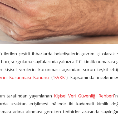
iletilen çeşitli ihbarlarda belediyelerin çevrim içi olara
borç sorgulama sayfalarında yalnızca T.C. kimlik numarası g
n kişisel verilerin korunması açısından sorun teşkil etti
ilerin Korunması Kanunu
("
KVKK
") kapsamında incelenmes
um tarafından yayımlanan
Kişisel Veri Güvenliği Rehberi
'n
larda uzaktan erişilmesi hâlinde iki kademeli kimlik do
ması adına alınması gereken tedbirler arasında sayıldığın