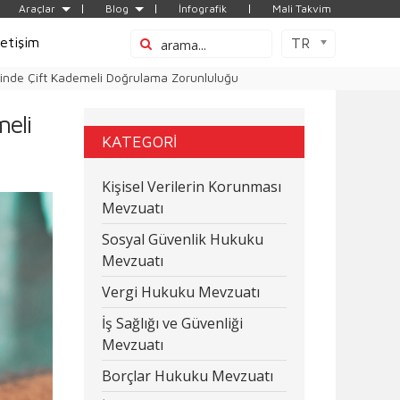
Araçlar
Blog
İnfografik
Mali Takvim
letişim
TR
inde Çift Kademeli Doğrulama Zorunluluğu
meli
KATEGORİ
Kişisel Verilerin Korunması
Mevzuatı
Sosyal Güvenlik Hukuku
Mevzuatı
Vergi Hukuku Mevzuatı
İş Sağlığı ve Güvenliği
Mevzuatı
Borçlar Hukuku Mevzuatı