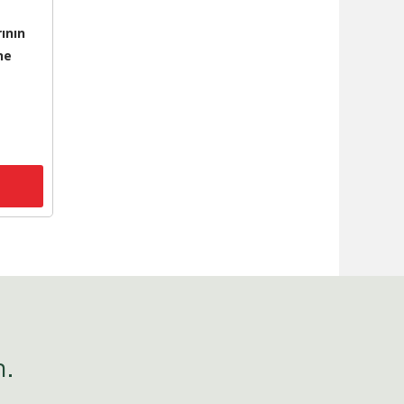
ının
ne
n.