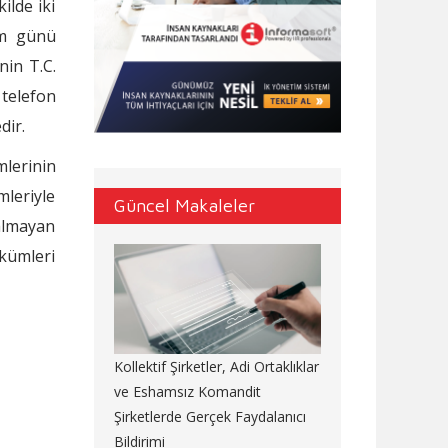
ilde iki
um günü
nin T.C.
 telefon
dir.
mlerinin
leriyle
Güncel Makaleler
almayan
ükümleri
Kollektif Şirketler, Adi Ortaklıklar
ve Eshamsız Komandit
Şirketlerde Gerçek Faydalanıcı
Bildirimi