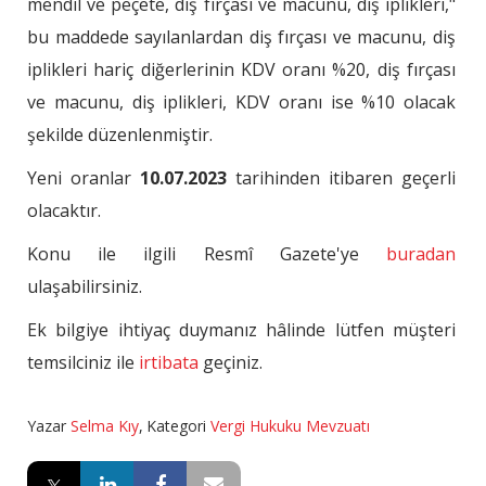
mendil ve peçete, diş fırçası ve macunu, diş iplikleri,"
bu maddede sayılanlardan diş fırçası ve macunu, diş
iplikleri hariç diğerlerinin KDV oranı %20, diş fırçası
ve macunu, diş iplikleri, KDV oranı ise %10 olacak
şekilde düzenlenmiştir.
Yeni oranlar
10.07.2023
tarihinden itibaren geçerli
olacaktır.
Konu ile ilgili Resmî Gazete'ye
buradan
ulaşabilirsiniz.
Ek bilgiye ihtiyaç duymanız hâlinde lütfen müşteri
temsilciniz ile
irtibata
geçiniz.
Yazar
Selma Kıy
,
Kategori
Vergi Hukuku Mevzuatı