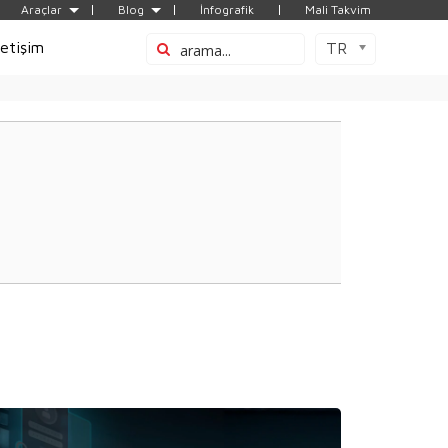
Araçlar
Blog
İnfografik
Mali Takvim
letişim
TR