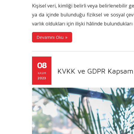
Kişisel veri, kimliği belirli veya belirlenebilir 
ya da içinde bulunduğu fiziksel ve sosyal çevre
varlık oldukları için ilişki hâlinde bulunduklar
Devamını Oku
08
KVKK ve GDPR Kapsamın
KASIM
2023