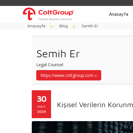
Anasayfa
Anasayfa
Blog
Semih Er
Semih Er
Legal Counsel
https://www.cottgroup.com
30
Kişisel Verilerin Koru
MAYIS
2024