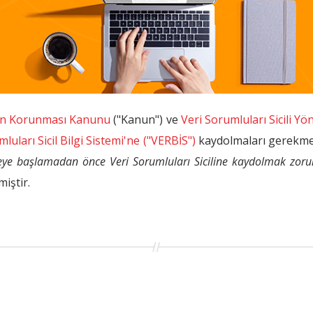
lerin Korunması Kanunu
("Kanun") ve
Veri Sorumluları Sicili Yö
luları Sicil Bilgi Sistemi'ne ("VERBİS")
kaydolmaları gerekme
şlemeye başlamadan önce Veri Sorumluları Siciline kaydolmak zoru
miştir.