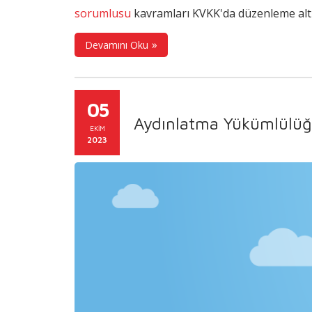
sorumlusu
kavramları KVKK'da düzenleme altı
Devamını Oku
05
Aydınlatma Yükümlülüğ
EKIM
2023