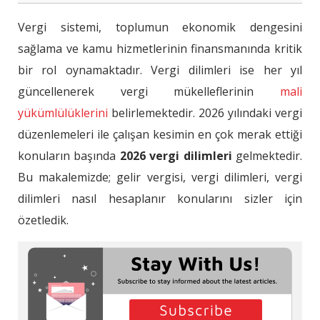
Gelir Vergisi Nedir?
Vergi sistemi, toplumun ekonomik dengesini
Vergi Dilimi Nedir?
sağlama ve kamu hizmetlerinin finansmanında kritik
bir rol oynamaktadır. Vergi dilimleri ise her yıl
Gelir Vergisi Ne Zaman Ödenir?
güncellenerek vergi mükelleflerinin
mali
Gelir Vergisi Beyanname Süreci
yükümlülüklerini
belirlemektedir. 2026 yılındaki vergi
2026 Gelir Vergisi Dilimleri
düzenlemeleri ile çalışan kesimin en çok merak ettiği
konuların başında
2026 vergi dilimleri
gelmektedir.
Vergi Dilimi Nasıl Hesaplanır?
Bu makalemizde; gelir vergisi, vergi dilimleri, vergi
Vergi Dilimleri Ne Zaman Sıfırlanır?
dilimleri nasıl hesaplanır konularını sizler için
özetledik.