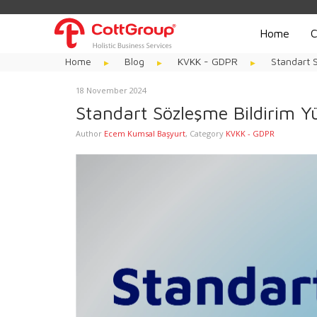
Home
C
Home
Blog
KVKK - GDPR
Standart S
18 November 2024
Standart Sözleşme Bildirim Y
Author
Ecem Kumsal Başyurt
,
Category
KVKK - GDPR