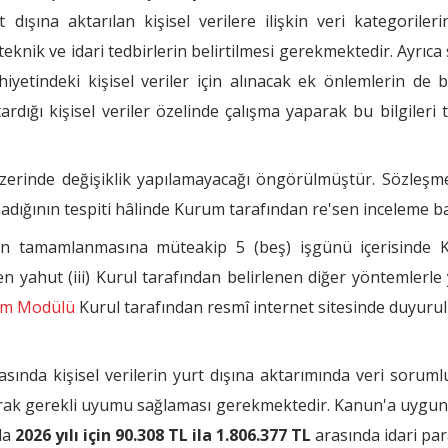
dışına aktarılan kişisel verilere ilişkin veri kategorileri
teknik ve idari tedbirlerin belirtilmesi gerekmektedir. Ayrıca sa
mahiyetindeki kişisel veriler için alınacak ek önlemlerin de 
ardığı kişisel veriler özelinde çalışma yaparak bu bilgileri
zerinde değişiklik yapılamayacağı öngörülmüştür. Sözleşme
dığının tespiti hâlinde Kurum tarafından re'sen inceleme başl
n tamamlanmasına müteakip 5 (beş) işgünü içerisinde K
nden yahut (iii) Kurul tarafından belirlenen diğer yöntemlerle
rim Modülü
Kurul tarafından resmî internet sitesinde duyurulm
sında kişisel verilerin yurt dışına aktarımında veri sorumlu
rak gerekli uyumu sağlaması gerekmektedir. Kanun'a uygun ola
da
2026 yılı için 90.308 TL ila 1.806.377 TL
arasında idari pa