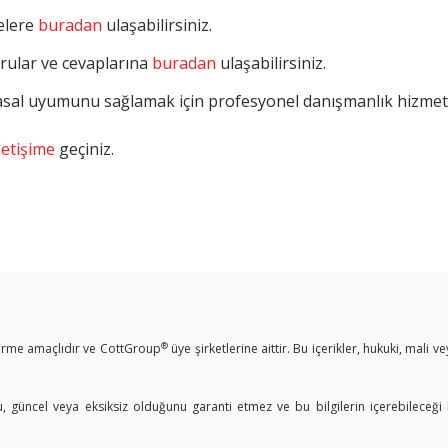
melere
buradan
ulaşabilirsiniz.
rular ve cevaplarına
buradan
ulaşabilirsiniz.
yasal uyumunu sağlamak için profesyonel danışmanlık hizme
letişime
geçiniz.
®
ndirme amaçlıdır ve CottGroup
üye şirketlerine aittir. Bu içerikler, hukuki, mali 
u, güncel veya eksiksiz olduğunu garanti etmez ve bu bilgilerin içerebileceği