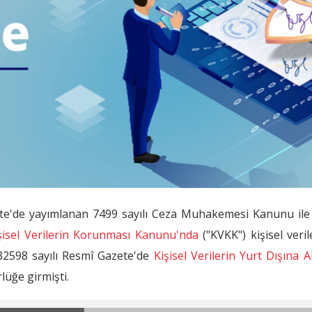
zete'de yayımlanan 7499 sayılı Ceza Muhakemesi Kanunu ile
işisel Verilerin Korunması Kanunu'nda
("KVKK") kişisel veril
e 32598 sayılı Resmî Gazete'de
Kişisel Verilerin Yurt Dışına 
lüğe girmişti.