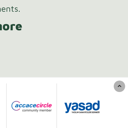
ments.
more