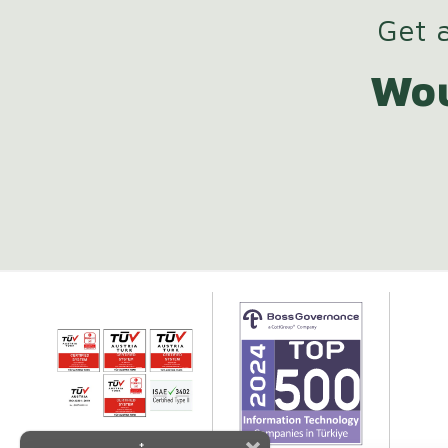
Get a
Wou