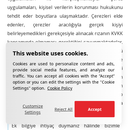
uygulamaları, kişisel verilerin korunması hukukunu
tehdit eder boyutlara ulaşmaktadır. Çerezleri elde
edenler, çerezler aracılığıyla gerçek kişiyi
belirleyemedikleri gerekçesiyle alınacak rızanın KVKK
kapsamında olmaması gerektiğini savunmaktadırlar.
Oysaki gelişen teknoloji beraberinde her türlü
bilgiye erişimi de kolaylaştırmaktadır. Bu nedenle de
Cookies are used to personalize content and ads,
kanunda değişikliğe gidilerek, çerezleri kişisel veri
provide social media features, and analyze our
traffic. You can accept all cookies with the “Accept”
olarak kabul etmek, menfaatler dengesine en uygun
option or you can edit the settings with the "Cookie
olan çözümdür. Getirilecek düzenlemede çerezin
Settings" option.
Cookie Policy
kişisel veri olmadığının ispat külfetini çerezi talep
edenin yüklenmesi durumunda sorun büyük oranda
Customize
Reject All
Accept
çözülecektir.
Settings
Ek bilgiye ihtiyaç duymanız hâlinde bizimle