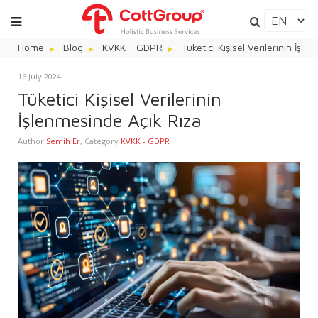
Home
Blog
KVKK - GDPR
Tüketici Kişisel Verilerinin İşl
16 July 2024
Tüketici Kişisel Verilerinin
İşlenmesinde Açık Rıza
Author
Semih Er
,
Category
KVKK - GDPR