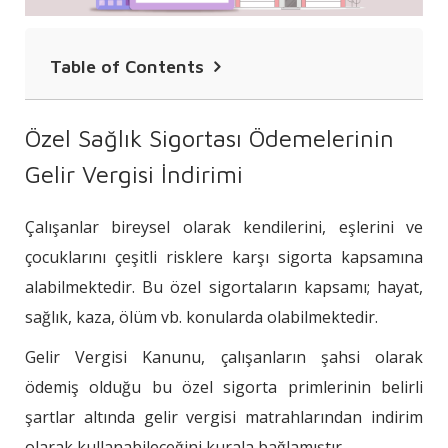
Table of Contents
Özel Sağlık Sigortası Ödemelerinin Gelir
Özel Sağlık Sigortası Ödemelerinin
Vergisi İndirimi
Gelir Vergisi İndirimi
İndirim Yapılacak Döneme İlişkin
Hususlar
Çalışanlar bireysel olarak kendilerini, eşlerini ve
Ödeme Süresinden Sonra İletilen
çocuklarını çeşitli risklere karşı sigorta kapsamına
Ödeme Dekontları İçin Gelir Vergisi
alabilmektedir. Bu özel sigortaların kapsamı; hayat,
İndirim Uygulaması
sağlık, kaza, ölüm vb. konularda olabilmektedir.
Özelge Sonucunun İnsan Kaynakları ve
Gelir Vergisi Kanunu, çalışanların şahsi olarak
Ücret Bordrosu Süreçlerine Etkileri
ödemiş olduğu bu özel sigorta primlerinin belirli
şartlar altında gelir vergisi matrahlarından indirim
Değerlendirme ve Sonuç
olarak kullanabileceğini kurala bağlamıştır.