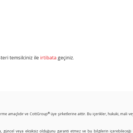
eri temsilciniz ile
irtibata
geçiniz.
®
ndirme amaçlıdır ve CottGroup
üye şirketlerine aittir. Bu içerikler, hukuki, mali 
u, güncel veya eksiksiz olduğunu garanti etmez ve bu bilgilerin içerebileceği