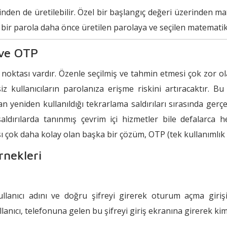
nden de üretilebilir. Özel bir başlangıç değeri üzerinden mat
r bir parola daha önce üretilen parolaya ve seçilen matematik
 ve OTP
noktası vardır. Özenle seçilmiş ve tahmin etmesi çok zor ola
iz kullanıcıların parolanıza erişme riskini artıracaktır. Bu
an yeniden kullanıldığı tekrarlama saldırıları sırasında gerçe
dırılarda tanınmış çevrim içi hizmetler bile defalarca hed
ı çok daha kolay olan başka bir çözüm, OTP (tek kullanımlık 
rnekleri
llanıcı adını ve doğru şifreyi girerek oturum açma giriş
llanıcı, telefonuna gelen bu şifreyi giriş ekranına girerek k