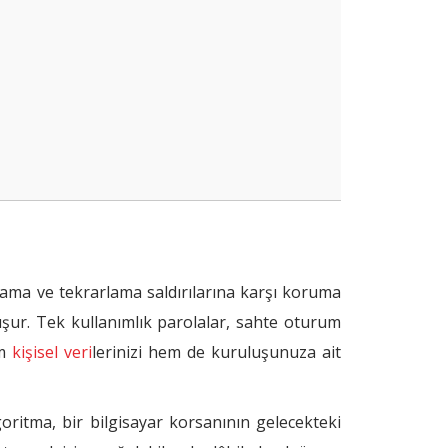
ılama ve tekrarlama saldırılarına karşı koruma
uşur. Tek kullanımlık parolalar, sahte oturum
em
kişisel veri
lerinizi hem de kuruluşunuza ait
goritma, bir bilgisayar korsanının gelecekteki