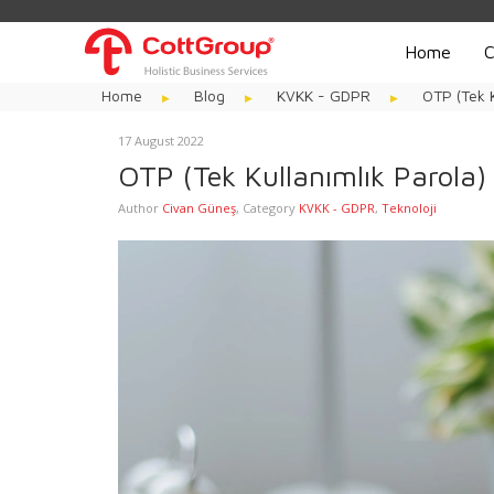
Home
C
Home
Blog
KVKK - GDPR
OTP (Tek K
17 August 2022
OTP (Tek Kullanımlık Parola)
Author
Civan Güneş
,
Category
KVKK - GDPR
,
Teknoloji