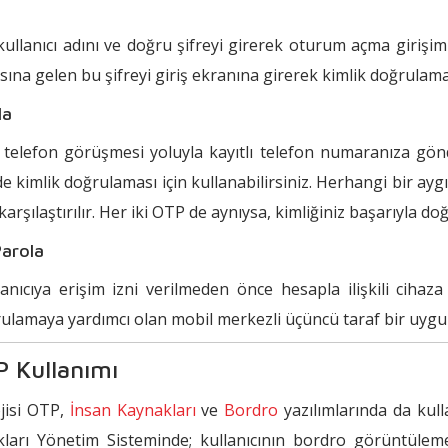
kullanıcı adını ve doğru şifreyi girerek oturum açma girişim
tasına gelen bu şifreyi giriş ekranına girerek kimlik doğrulam
la
telefon görüşmesi yoluyla kayıtlı telefon numaranıza gön
de kimlik doğrulaması için kullanabilirsiniz. Herhangi bir ayg
rşılaştırılır. Her iki OTP de aynıysa, kimliğiniz başarıyla doğ
Parola
nıcıya erişim izni verilmeden önce hesapla ilişkili cihaza
ğrulamaya yardımcı olan mobil merkezli üçüncü taraf bir uygul
P Kullanımı
ojisi OTP,
İnsan Kaynakları
ve
Bordro
yazılımlarında da kul
arı Yönetim Sisteminde; kullanıcının bordro görüntüleme v