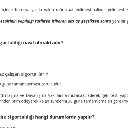
ay içinde Kuruma ya da vakfa müracaat edilmesi halinde gelir testi 
tespitinin yapıldığı tarihten itibaren altı ay geçtikten sonra
yeni bir g
igortalılığı nasıl olmaktadır?
z çalışan sigortalıların
n 30 güne tamamlanması zorunludur.
ardımlaşma ve Dayanışma Vakıflarına müracaat ederek gelir testi yapt
üzerinden prim ödeyerek kalan sürelerini 30 güne tamamlamaları gerekme
ık sigortalılığı hangi durumlarda yapılır?