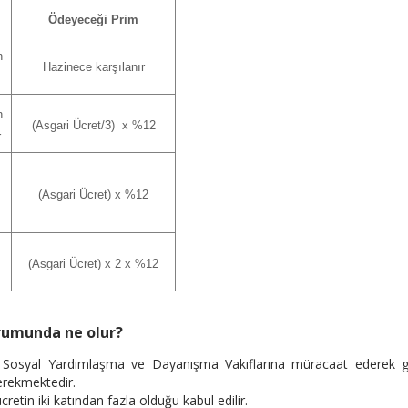
Ödeyeceği Prim
n
Hazinece karşılanır
n
(Asgari Ücret/3) x %12
r
(Asgari Ücret) x %12
(Asgari Ücret) x 2 x %12
rumunda ne olur?
a Sosyal Yardımlaşma ve Dayanışma Vakıflarına müracaat ederek gel
erekmektedir.
cretin iki katından fazla olduğu kabul edilir.