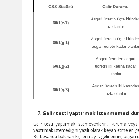
GSS Statüsü
Gelir Durumu
Asgari ücretin üçte birinde
60/1(c-1)
az olanlar
Asgari ücretin üçte birinde
60/1(g-1)
asgari ücrete kadar olanla
Asgari ücretten asgari
60/1(g-2)
ücretin iki katına kadar
olanlar
Asgari ücretin iki katından
60/1(g-3)
fazla olanlar
Gelir testi yaptırmak istenmemesi du
Gelir testi yaptırmak istemeyenlerin, Kuruma vey
yaptırmak istemediğini yazılı olarak beyan etmeleri g
Bu beyanda bulunan kişilerin aylık gelirlerinin, asgari ü