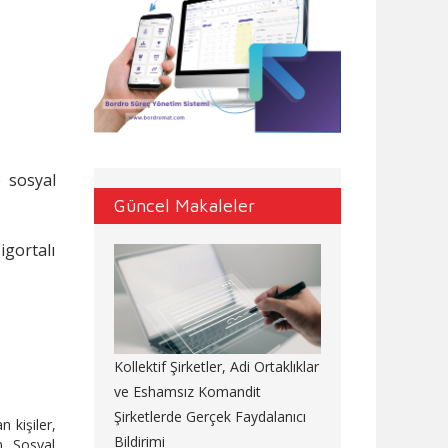
e sosyal
Güncel Makaleler
gortalı
Kollektif Şirketler, Adi Ortaklıklar
ve Eshamsız Komandit
Şirketlerde Gerçek Faydalanıcı
 kişiler,
Bildirimi
n, Sosyal