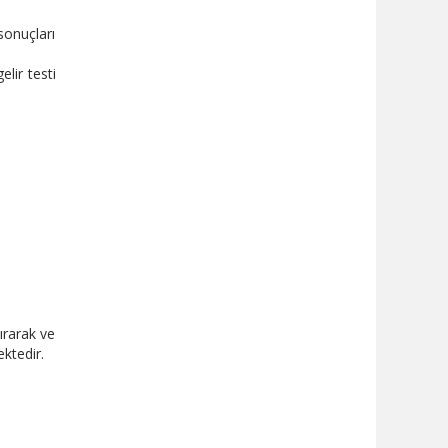
sonuçları
elir testi
ırarak ve
ktedir.