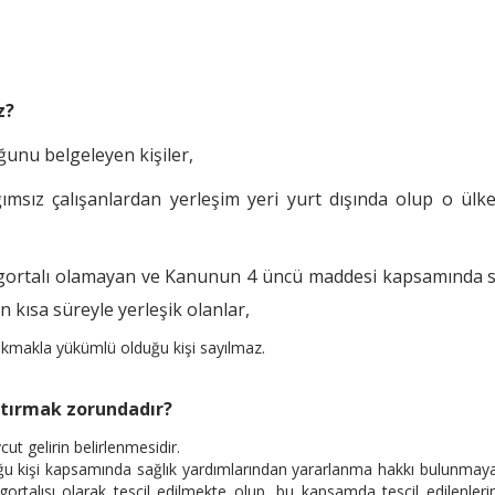
z?
ğunu belgeleyen kişiler,
msız çalışanlardan yerleşim yeri yurt dışında olup o ülk
igortalı olamayan ve Kanunun 4 üncü maddesi kapsamında si
n kısa süreyle yerleşik olanlar,
 bakmakla yükümlü olduğu kişi sayılmaz.
aptırmak zorundadır?
cut gelirin belirlenmesidir.
ğu kişi kapsamında sağlık yardımlarından yararlanma hakkı bulunmayan
ortalısı olarak tescil edilmekte olup, bu kapsamda tescil edilenleri