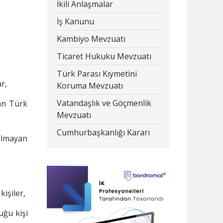
İkili Anlaşmalar
İş Kanunu
Kambiyo Mevzuatı
Ticaret Hukuku Mevzuatı
Türk Parası Kıymetini
ar,
Koruma Mevzuatı
Vatandaşlık ve Göçmenlik
yan Türk
Mevzuatı
Cumhurbaşkanlığı Kararı
olmayan
işiler,
uğu kişi