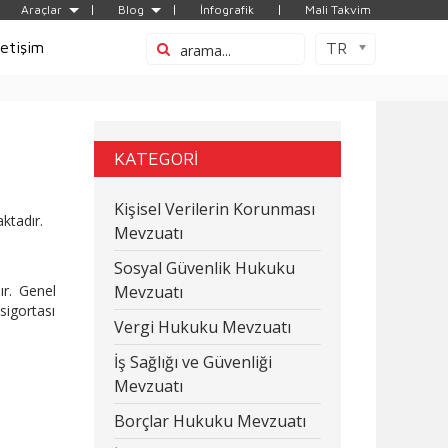
Araçlar
Blog
İnfografik
Mali Takvim
letişim
TR
KATEGORİ
Kişisel Verilerin Korunması
aktadır.
Mevzuatı
Sosyal Güvenlik Hukuku
ır. Genel
Mevzuatı
sigortası
Vergi Hukuku Mevzuatı
İş Sağlığı ve Güvenliği
Mevzuatı
Borçlar Hukuku Mevzuatı