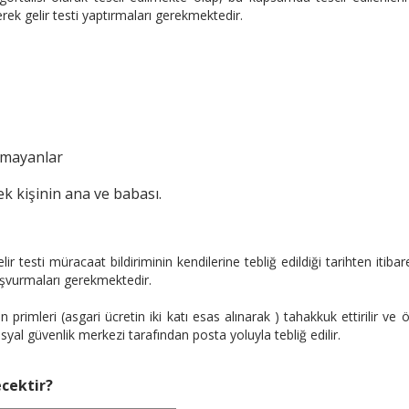
k gelir testi yaptırmaları gerekmektedir.
rmayanlar
cek kişinin ana ve babası.
elir testi müracaat bildiriminin kendilerine tebliğ edildiği tarihten itiba
vurmaları gerekmektedir.
n primleri (asgari ücretin iki katı esas alınarak ) tahakkuk ettirilir v
yal güvenlik merkezi tarafından posta yoluyla tebliğ edilir.
ecektir?