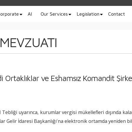
orporate
AI
Our Services
Legislation
Contact
 MEVZUATI
 Adi Ortaklıklar ve Eshamsız Komandit Şirk
ebliği uyarınca, kurumlar vergisi mükellefleri dışında kalan
adar Gelir İdaresi Başkanlığı'na elektronik ortamda yeniden 