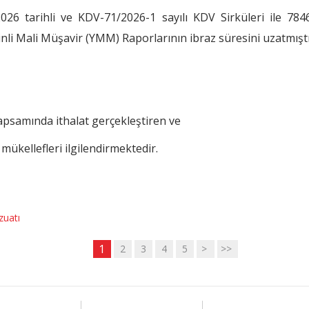
026 tarihli ve KDV-71/2026-1 sayılı KDV Sirküleri ile 7
i Mali Müşavir (YMM) Raporlarının ibraz süresini uzatmıştı
apsamında ithalat gerçekleştiren ve
mükellefleri ilgilendirmektedir.
zuatı
1
2
3
4
5
>
>>