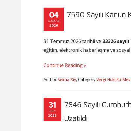
04
7590 Sayılı Kanun 
AUGUST
2026
31 Temmuz 2026 tarihli ve
33326 sayıl
eğitim, elektronik haberleşme ve sosyal 
Continue Reading
Author
Selma Kıy
,
Category
Vergi Hukuku Mev
31
7846 Sayılı Cumhurb
JULY
2026
Uzatıldı