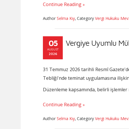
Continue Reading
Author
Selma Kıy
,
Category
Vergi Hukuku Mev
05
Vergiye Uyumlu Müke
AUGUST
2026
31 Temmuz 2026 tarihli Resmî Gazete'de
Tebliği'nde teminat uygulamasına ilişkin 
Düzenleme kapsamında, belirli işlemler i
Continue Reading
Author
Selma Kıy
,
Category
Vergi Hukuku Mev