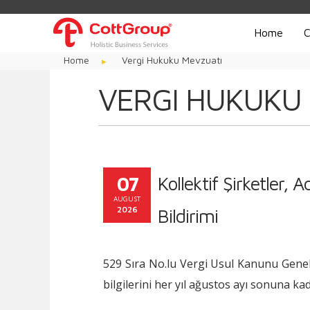
Home
C
Home
Vergi Hukuku Mevzuatı
VERGI HUKUKU
07
Kollektif Şirketler,
AUGUST
2026
Bildirimi
529 Sıra No.lu Vergi Usul Kanunu Genel T
bilgilerini her yıl ağustos ayı sonuna k